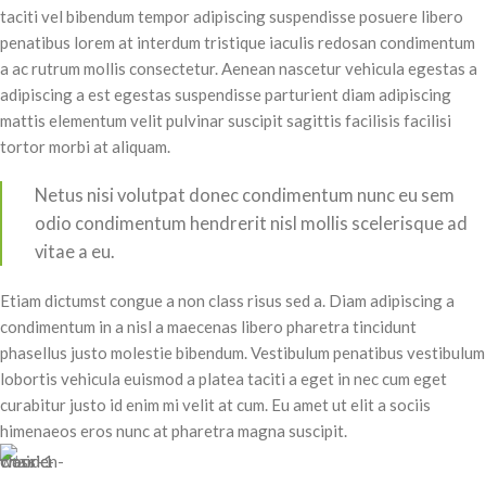
taciti vel bibendum tempor adipiscing suspendisse posuere libero
penatibus lorem at interdum tristique iaculis redosan condimentum
a ac rutrum mollis consectetur. Aenean nascetur vehicula egestas a
adipiscing a est egestas suspendisse parturient diam adipiscing
mattis elementum velit pulvinar suscipit sagittis facilisis facilisi
tortor morbi at aliquam.
Netus nisi volutpat donec condimentum nunc eu sem
odio condimentum hendrerit nisl mollis scelerisque ad
vitae a eu.
Etiam dictumst congue a non class risus sed a. Diam adipiscing a
condimentum in a nisl a maecenas libero pharetra tincidunt
phasellus justo molestie bibendum. Vestibulum penatibus vestibulum
lobortis vehicula euismod a platea taciti a eget in nec cum eget
curabitur justo id enim mi velit at cum. Eu amet ut elit a sociis
himenaeos eros nunc at pharetra magna suscipit.