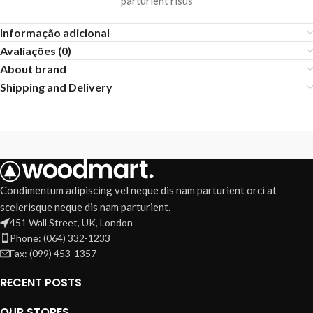
parturient risus
Informação adicional
Avaliações (0)
About brand
Shipping and Delivery
Condimentum adipiscing vel neque dis nam parturient orci at
scelerisque neque dis nam parturient.
451 Wall Street, UK, London
Phone: (064) 332-1233
Fax: (099) 453-1357
RECENT POSTS
OUR STORES