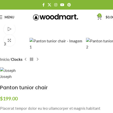
0
MENU
$
0.0
Watch video
Click to enlarge
Início
Clocks
Panton tunior chair
$
199.00
Placerat tempor dolor eu leo ullamcorper et magnis habitant